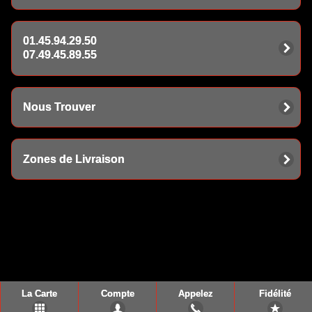
01.45.94.29.50
07.49.45.89.55
Nous Trouver
Zones de Livraison
La Carte
Compte
Appelez
Fidélité